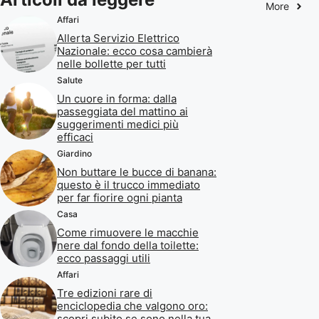
More
Affari
Allerta Servizio Elettrico
Nazionale: ecco cosa cambierà
nelle bollette per tutti
Salute
Un cuore in forma: dalla
passeggiata del mattino ai
suggerimenti medici più
efficaci
Giardino
Non buttare le bucce di banana:
questo è il trucco immediato
per far fiorire ogni pianta
Casa
Come rimuovere le macchie
nere dal fondo della toilette:
ecco passaggi utili
Affari
Tre edizioni rare di
enciclopedia che valgono oro:
scopri subito se sono nella tua