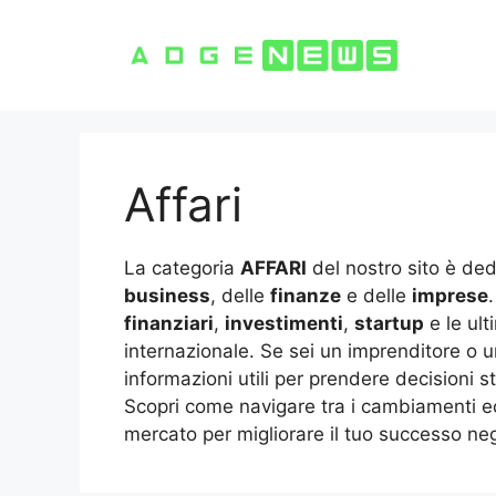
Vai
al
contenuto
Affari
La categoria
AFFARI
del nostro sito è ded
business
, delle
finanze
e delle
imprese
finanziari
,
investimenti
,
startup
e le ult
internazionale. Se sei un imprenditore o un
informazioni utili per prendere decisioni s
Scopri come navigare tra i cambiamenti ec
mercato per migliorare il tuo successo negl