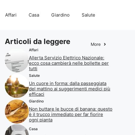
Affari
Casa
Giardino
Salute
Articoli da leggere
More
Affari
Allerta Servizio Elettrico Nazionale:
ecco cosa cambierà nelle bollette per
tutti
Salute
Un cuore in forma: dalla passeggiata
del mattino ai suggerimenti medici più
efficaci
Giardino
Non buttare le bucce di banana: questo
è il trucco immediato per far fiorire
ogni pianta
Casa