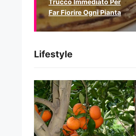
Trucco Immediato Per
Far Fiorire Ogni Pianta
Lifestyle