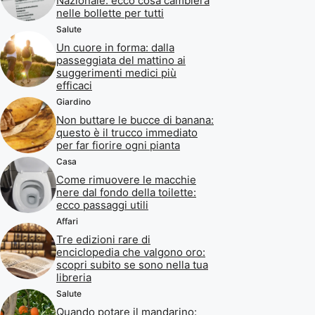
Nazionale: ecco cosa cambierà
nelle bollette per tutti
Salute
Un cuore in forma: dalla
passeggiata del mattino ai
suggerimenti medici più
efficaci
Giardino
Non buttare le bucce di banana:
questo è il trucco immediato
per far fiorire ogni pianta
Casa
Come rimuovere le macchie
nere dal fondo della toilette:
ecco passaggi utili
Affari
Tre edizioni rare di
enciclopedia che valgono oro:
scopri subito se sono nella tua
libreria
Salute
Quando potare il mandarino: